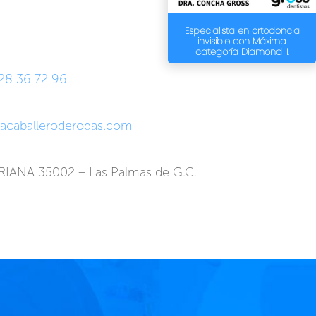
Especialista en ortodoncia
invisible con Máxima
categoría Diamond II.
28 36 72 96
cacaballeroderodas.com
 TRIANA 35002 – Las Palmas de G.C.