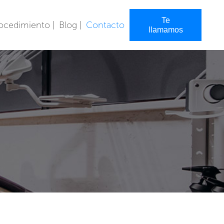
Te
ocedimiento |
Blog |
Contacto
llamamos