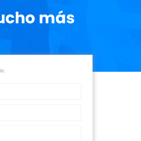
mucho más
le.