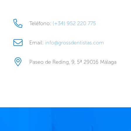
Teléfono:
(+34) 952 220 775
Email:
info@grossdentistas.com
Paseo de Reding, 9, 5ª 29016 Málaga