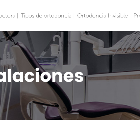
octora |
Tipos de ortodoncia |
Ortodoncia Invisible |
Pr
alaciones