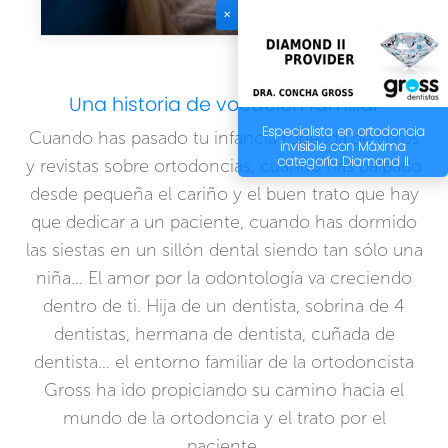
✕
Una historia de vocación familiar
Especialista en ortodoncia
Cuando has pasado tu infancia rodeada de libros
invisible con Máxima
categoría Diamond II.
y revistas sobre ortodoncias, cuando has palpado
desde pequeña el cariño y el buen trato que hay
que dedicar a un paciente, cuando has dormido
las siestas en un sillón dental siendo tan sólo una
niña… El amor por la odontología va creciendo
dentro de ti. Hija de un dentista, sobrina de 4
dentistas, hermana de dentista, cuñada de
dentista… el entorno familiar de la ortodoncista
Gross ha ido propiciando su camino hacia el
mundo de la ortodoncia y el trato por el
paciente.