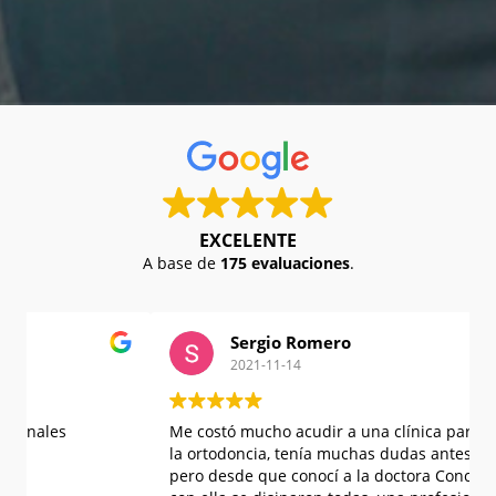
EXCELENTE
A base de
175 evaluaciones
.
Sergio Romero
2021-11-14
Me costó mucho acudir a una clínica para ponerme
M
la ortodoncia, tenía muchas dudas antes de entrar,
E
pero desde que conocí a la doctora Concha y hablé